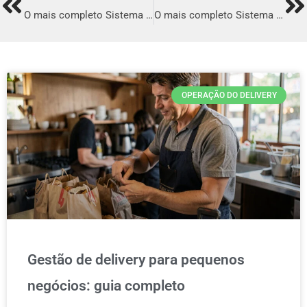
Prev
Ne
O mais completo Sistema para Delivery em Pirapora
O mais completo Sistema para Delivery em São Bento do Una
OPERAÇÃO DO DELIVERY
Gestão de delivery para pequenos
negócios: guia completo