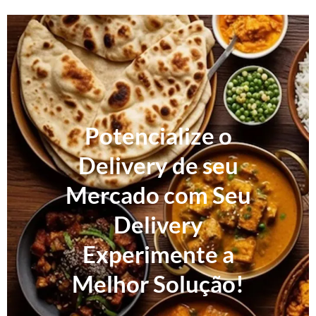
Potencialize o
Delivery de seu
Mercado com Seu
Delivery
Experimente a
Melhor Solução!