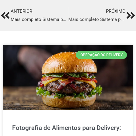
ANTERIOR
PRÓXIMO
Prev
Ne
Mais completo Sistema para Delivery em Viamão
Mais completo Sistema para Delivery em Marabá
OPERAÇÃO DO DELIVERY
Fotografia de Alimentos para Delivery: