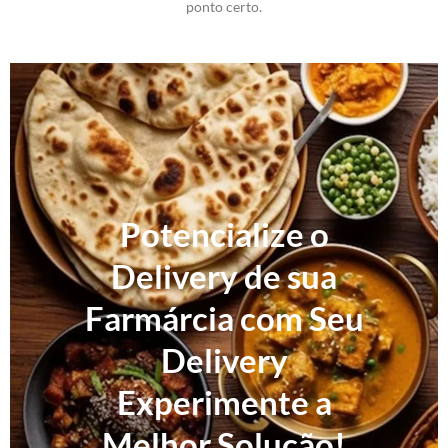
ponto certo.
Potencialize o
Delivery de sua
Farmárcia com Seu
Delivery
Experimente a
Melhor Solução!