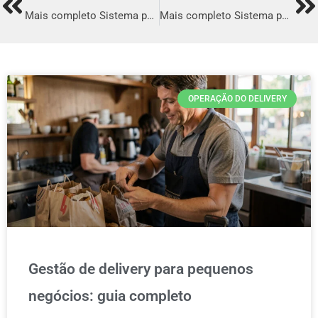
Prev
Ne
Mais completo Sistema para Delivery em Novo Hamburgo
Mais completo Sistema para Delivery em Palmas
OPERAÇÃO DO DELIVERY
Gestão de delivery para pequenos
negócios: guia completo