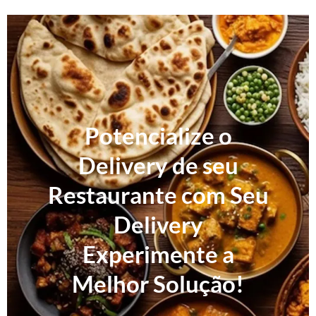
Potencialize o
Delivery de seu
Restaurante com Seu
Delivery
Experimente a
Melhor Solução!