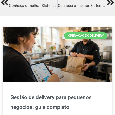
Prev
Ne
Conheça o melhor Sistema para Delivery em Uruguaiana
Conheça o melhor Sistema para Delivery em Crato
OPERAÇÃO DO DELIVERY
Gestão de delivery para pequenos
negócios: guia completo