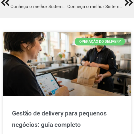
Prev
Ne
Conheça o melhor Sistema para Delivery em Varginha
Conheça o melhor Sistema para Delivery em Apucarana
OPERAÇÃO DO DELIVERY
Gestão de delivery para pequenos
negócios: guia completo