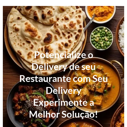
Potencialize o
Delivery de seu
Restaurante com Seu
Delivery
Experimente a
Melhor Solução!