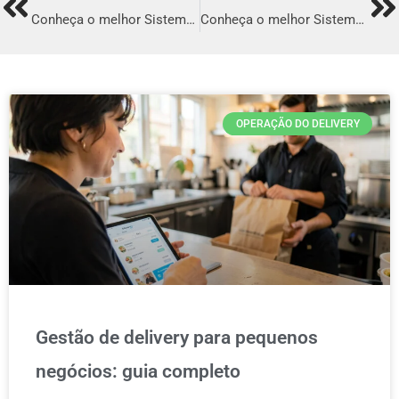
Prev
Ne
Conheça o melhor Sistema para Delivery em Ituiutaba
Conheça o melhor Sistema para Delivery em Cambé
OPERAÇÃO DO DELIVERY
Gestão de delivery para pequenos
negócios: guia completo