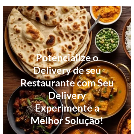
Potencialize o
Delivery de seu
Restaurante com Seu
Delivery
Experimente a
Melhor Solução!