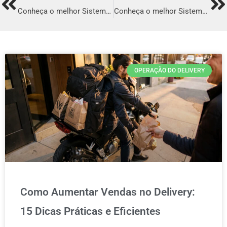
Prev
Ne
Conheça o melhor Sistema para Delivery em Tubarão
Conheça o melhor Sistema para Delivery em Tucuruí
OPERAÇÃO DO DELIVERY
Como Aumentar Vendas no Delivery:
15 Dicas Práticas e Eficientes