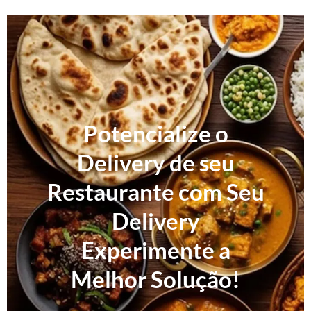
Potencialize o
Delivery de seu
Restaurante com Seu
Delivery
Experimente a
Melhor Solução!