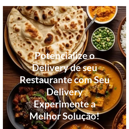
Potencialize o
Delivery de seu
Restaurante com Seu
Delivery
Experimente a
Melhor Solução!