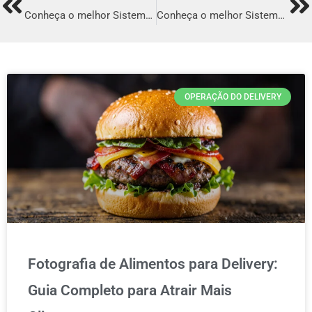
Prev
Ne
Conheça o melhor Sistema para Delivery em Santos
Conheça o melhor Sistema para Delivery em Vila Velha
OPERAÇÃO DO DELIVERY
Fotografia de Alimentos para Delivery:
Guia Completo para Atrair Mais