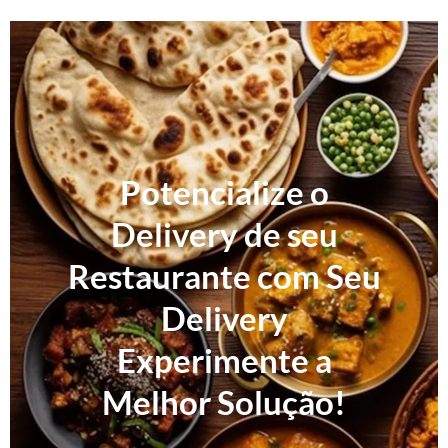
Potencialize o
Delivery de seu
Restaurante com Seu
Delivery
Experimente a
Melhor Solução!