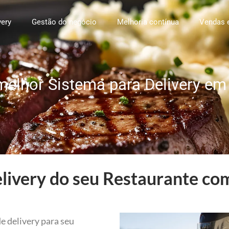
very
Gestão do negócio
Melhoria contínua
Vendas 
elhor Sistema para Delivery e
livery do seu Restaurante com
e delivery para seu