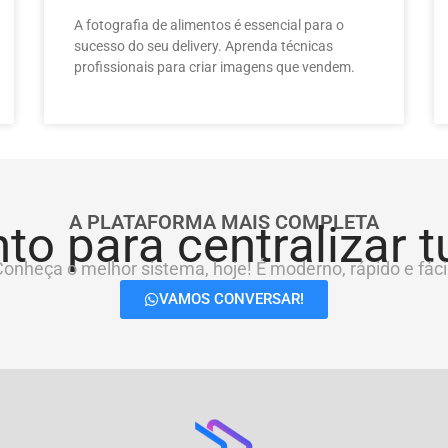
A fotografia de alimentos é essencial para o
sucesso do seu delivery. Aprenda técnicas
profissionais para criar imagens que vendem.
A PLATAFORMA MAIS COMPLETA
to para centralizar 
onheça o melhor sistema, hoje! É moderno, rápido e fácil
VAMOS CONVERSAR!