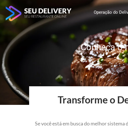
Ir
para
Operação do Deli
o
conteúdo
Conheça o m
Transforme o De
Se você está em busca do melhor sistema d