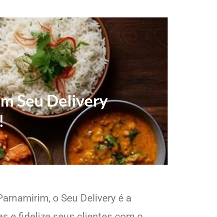
om Seu Delivery
!
arnamirim, o Seu Delivery é a
s e fidelize seus clientes com o