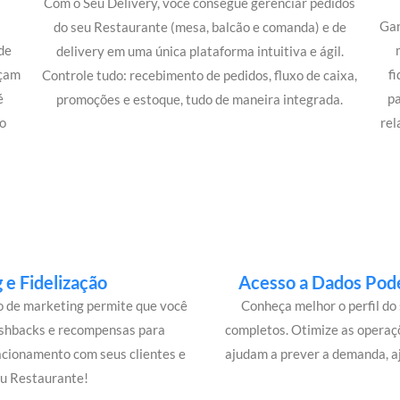
Com o Seu Delivery, você consegue gerenciar pedidos
Gan
do seu Restaurante (mesa, balcão e comanda) e de
de
delivery em uma única plataforma intuitiva e ágil.
açam
f
Controle tudo: recebimento de pedidos, fluxo de caixa,
é
p
promoções e estoque, tudo de maneira integrada.
o
rel
e Fidelização
Acesso a Dados Pode
lo de marketing permite que você
Conheça melhor o perfil do 
ashbacks e recompensas para
completos. Otimize as operaç
acionamento com seus clientes e
ajudam a prever a demanda, a
eu Restaurante!