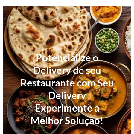
Potencialize o
Delivery de seu
Restaurante com Seu
Delivery
Experimente a
Melhor Solução!