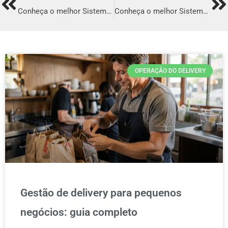
Prev
Ne
Conheça o melhor Sistema para Delivery em São Miguel do Guamá
Conheça o melhor Sistema para Delivery em Campo Belo
OPERAÇÃO DO DELIVERY
Gestão de delivery para pequenos
negócios: guia completo