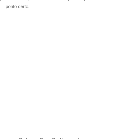
ponto certo.
com Seu Delivery
o!