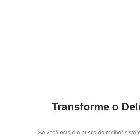
Ir
para
Operação do Deli
o
conteúdo
Conheça o m
Transforme o Del
Se você está em busca do melhor sistem