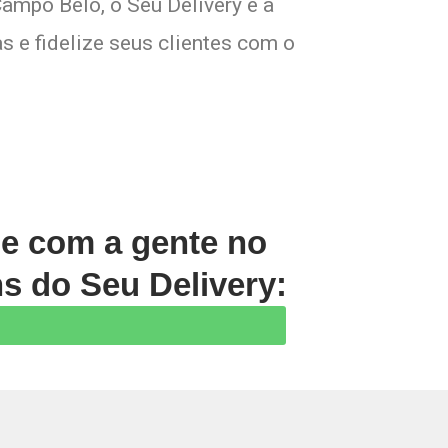
ampo Belo, o Seu Delivery é a
s e fidelize seus clientes com o
le com a gente no
s do Seu Delivery:
Prev
Next