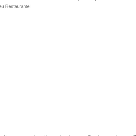
eu Restaurante!
Delivery de seu Restaurante 
xperimente a Melhor Soluçã