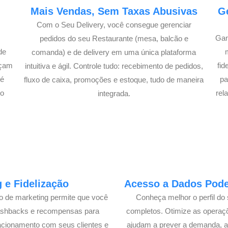
e
Mais Vendas, Sem Taxas Abusivas
G
Com o Seu Delivery, você consegue gerenciar
Gan
pedidos do seu Restaurante (mesa, balcão e
de
comanda) e de delivery em uma única plataforma
açam
fi
intuitiva e ágil. Controle tudo: recebimento de pedidos,
té
pa
fluxo de caixa, promoções e estoque, tudo de maneira
lo
rel
integrada.
 e Fidelização
Acesso a Dados Poder
lo de marketing permite que você
Conheça melhor o perfil do 
cashbacks e recompensas para
completos. Otimize as operaç
acionamento com seus clientes e
ajudam a prever a demanda, a