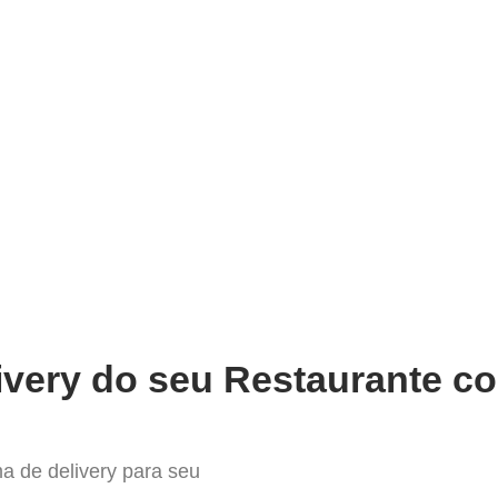
very
Gestão do negócio
Melhoria contínua
Vendas e
elhor Sistema para Delivery e
ivery do seu Restaurante co
a de delivery para seu