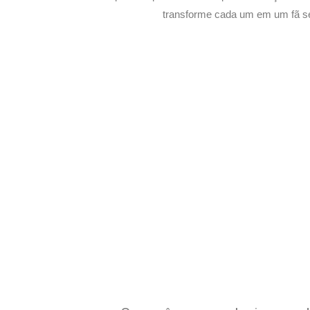
transforme cada um em um fã s
Potencialize o 
E