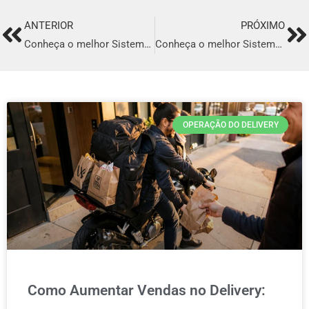
ANTERIOR
PRÓXIMO
Prev
Ne
Conheça o melhor Sistema para Delivery em Camaragibe
Conheça o melhor Sistema para Delivery em Jaraguá do Sul
OPERAÇÃO DO DELIVERY
Como Aumentar Vendas no Delivery: