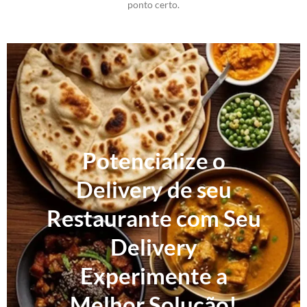
ponto certo.
Potencialize o
Delivery de seu
Restaurante com Seu
Delivery
Experimente a
Melhor Solução!