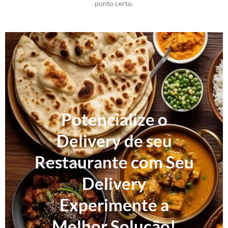
ponto certo.
Potencialize o
Delivery de seu
Restaurante com Seu
Delivery
Experimente a
Melhor Solução!