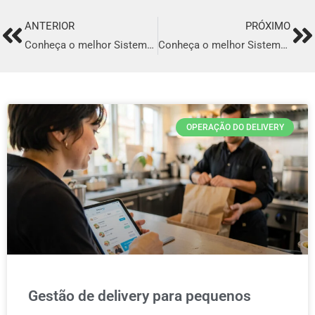
ANTERIOR
PRÓXIMO
Prev
Ne
Conheça o melhor Sistema para Delivery em Parnaíba
Conheça o melhor Sistema para Delivery em Itapetininga
OPERAÇÃO DO DELIVERY
Gestão de delivery para pequenos