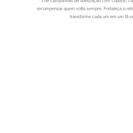
crie campanhas de fidelização com cupons, 
recompensar quem volta sempre. Fortaleça o rel
transforme cada um em um fã s
Potencialize o 
E