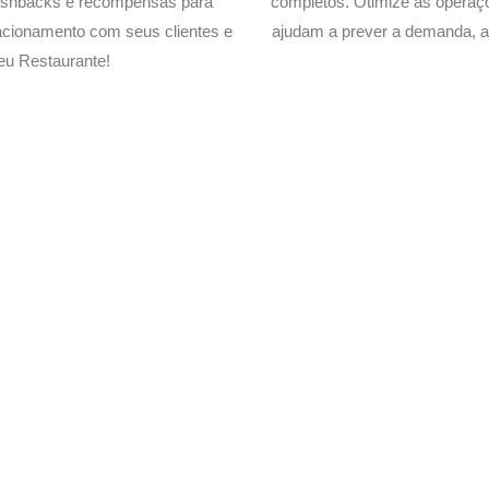
cashbacks e recompensas para
completos. Otimize as operaç
acionamento com seus clientes e
ajudam a prever a demanda, a
eu Restaurante!
Delivery de seu Restaurante 
xperimente a Melhor Soluçã