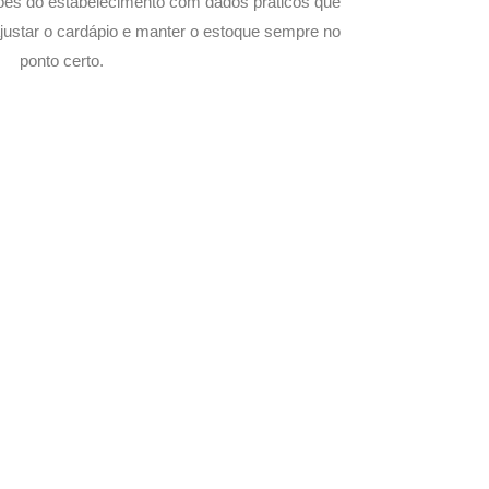
ões do estabelecimento com dados práticos que
justar o cardápio e manter o estoque sempre no
ponto certo.
com Seu Delivery
o!