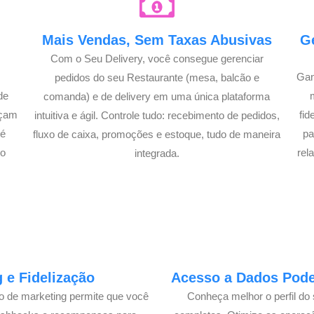
e
Mais Vendas, Sem Taxas Abusivas
G
Com o Seu Delivery, você consegue gerenciar
Gan
pedidos do seu Restaurante (mesa, balcão e
de
comanda) e de delivery em uma única plataforma
açam
fi
intuitiva e ágil. Controle tudo: recebimento de pedidos,
té
pa
fluxo de caixa, promoções e estoque, tudo de maneira
lo
rel
integrada.
 e Fidelização
Acesso a Dados Poder
lo de marketing permite que você
Conheça melhor o perfil do 