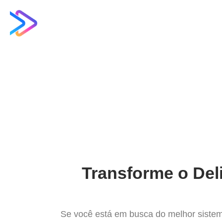
Ir
para
Operação do Deli
o
conteúdo
Conheça o mel
Transforme o Del
Se você está em busca do melhor sistem