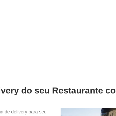
very
Gestão do negócio
Melhoria contínua
Vendas e
hor Sistema para Delivery em Fe
ivery do seu Restaurante co
a de delivery para seu