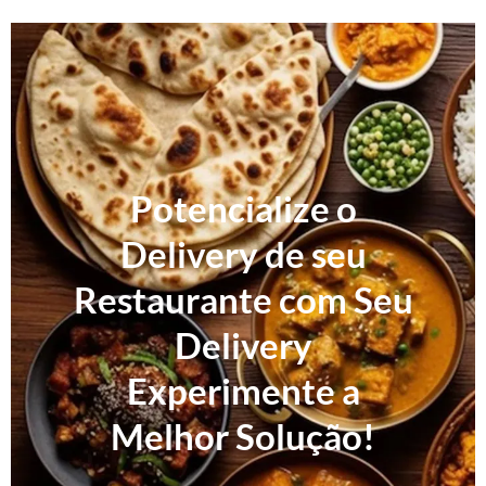
Potencialize o
Delivery de seu
Restaurante com Seu
Delivery
Experimente a
Melhor Solução!