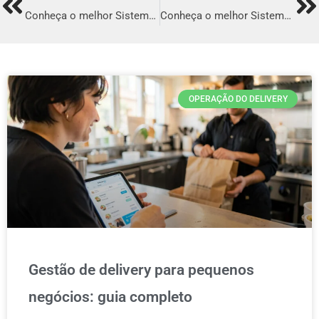
Prev
Ne
Conheça o melhor Sistema para Delivery em Feira de Santana
Conheça o melhor Sistema para Delivery em Juiz de Fora
OPERAÇÃO DO DELIVERY
Gestão de delivery para pequenos
negócios: guia completo