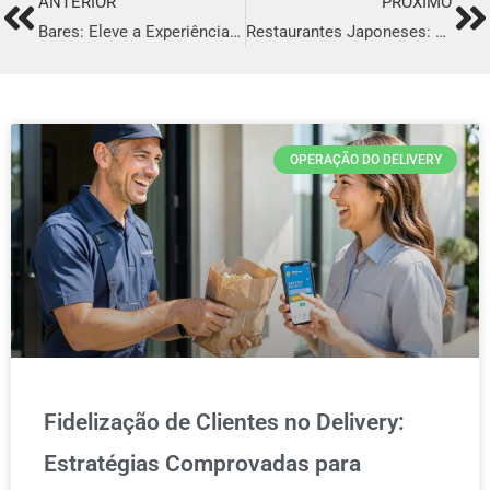
ANTERIOR
PRÓXIMO
Prev
Ne
Bares: Eleve a Experiência do Seu Bar com o Seu Delivery
Restaurantes Japoneses: Eleve seu Restaurante Japonês com o Seu Delivery
OPERAÇÃO DO DELIVERY
Fidelização de Clientes no Delivery:
Estratégias Comprovadas para