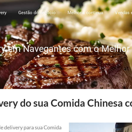
very
Gestão do negócio
Melhoria contínua
Vendas 
ery em Navegantes com o Melhor
very do sua Comida Chinesa c
de delivery para sua Comida