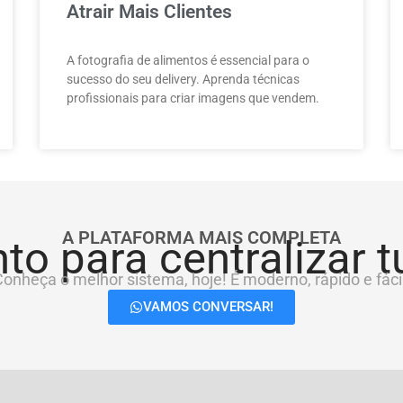
Atrair Mais Clientes
A fotografia de alimentos é essencial para o
sucesso do seu delivery. Aprenda técnicas
profissionais para criar imagens que vendem.
A PLATAFORMA MAIS COMPLETA
to para centralizar 
onheça o melhor sistema, hoje! É moderno, rápido e fácil
VAMOS CONVERSAR!