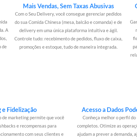
Mais Vendas, Sem Taxas Abusivas
Com o Seu Delivery, você consegue gerenciar pedidos
mida
Gan
do sua Comida Chinesa (mesa, balcão e comanda) e de
a. A
delivery em uma única plataforma intuitiva e ágil.
dos,
f
Controle tudo: recebimento de pedidos, fluxo de caixa,
m de
p
promoções e estoque, tudo de maneira integrada.
rel
e Fidelização
Acesso a Dados Pode
lo de marketing permite que você
Conheça melhor o perfil do 
ashbacks e recompensas para
completos. Otimize as operaç
acionamento com seus clientes e
ajudam a prever a demanda, a