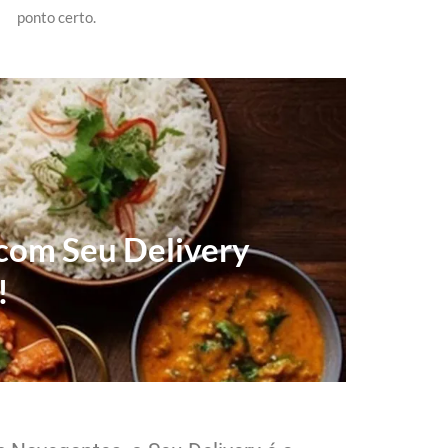
ponto certo.
 com Seu Delivery
!