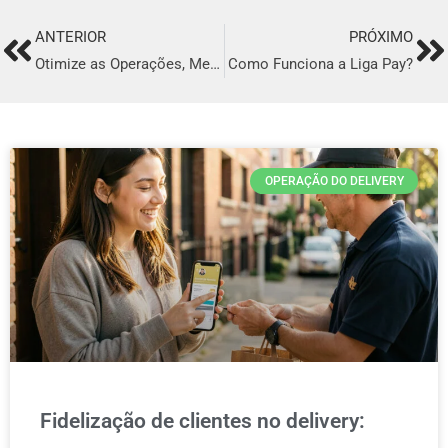
ANTERIOR
PRÓXIMO
Prev
Ne
Otimize as Operações, Melhore o Atendimento e Aumente Seus Lucros
Como Funciona a Liga Pay?
OPERAÇÃO DO DELIVERY
Fidelização de clientes no delivery: