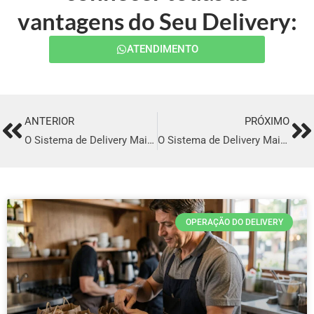
vantagens do Seu Delivery:
ATENDIMENTO
ANTERIOR
PRÓXIMO
Prev
Ne
O Sistema de Delivery Mais Completo e Eficiente em Santo Ângelo
O Sistema de Delivery Mais Completo e Eficiente em Coari
OPERAÇÃO DO DELIVERY