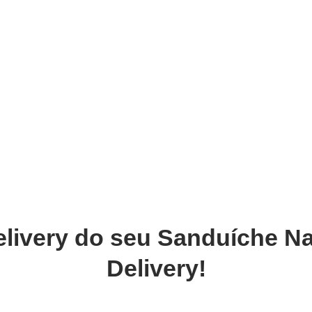
very
Gestão do negócio
Melhoria contínua
Vendas e
 Delivery Mais Completo e Eficie
elivery do seu Sanduíche Na
Delivery!