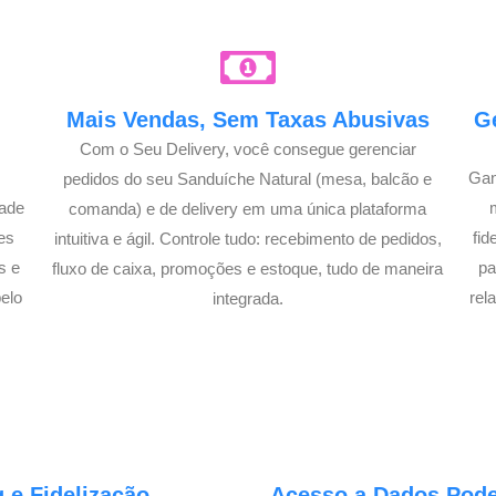
e
Mais Vendas, Sem Taxas Abusivas
G
Com o Seu Delivery, você consegue gerenciar
Gan
pedidos do seu Sanduíche Natural (mesa, balcão e
dade
comanda) e de delivery em uma única plataforma
es
fi
intuitiva e ágil. Controle tudo: recebimento de pedidos,
s e
pa
fluxo de caixa, promoções e estoque, tudo de maneira
elo
rel
integrada.
 e Fidelização
Acesso a Dados Poder