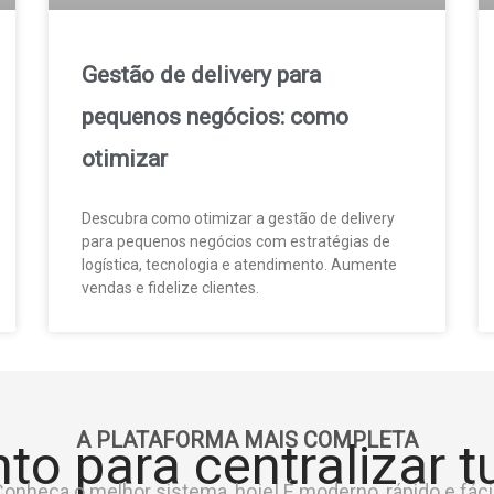
Gestão de delivery para
pequenos negócios: como
otimizar
Descubra como otimizar a gestão de delivery
para pequenos negócios com estratégias de
logística, tecnologia e atendimento. Aumente
vendas e fidelize clientes.
A PLATAFORMA MAIS COMPLETA
to para centralizar 
onheça o melhor sistema, hoje! É moderno, rápido e fácil