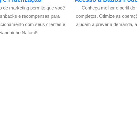
lo de marketing permite que você
Conheça melhor o perfil do 
cashbacks e recompensas para
completos. Otimize as operaç
acionamento com seus clientes e
ajudam a prever a demanda, a
Sanduíche Natural!
 Delivery de seu Sanduíche 
Delivery
xperimente a Melhor Soluçã