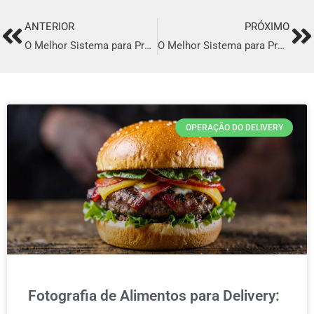
ANTERIOR
PRÓXIMO
Prev
Ne
O Melhor Sistema para Profissionalizar o seu Delivery em Três Lagoas
O Melhor Sistema para Profissionalizar o seu Delivery em Itatiba
OPERAÇÃO DO DELIVERY
Fotografia de Alimentos para Delivery: