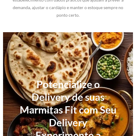
demanda, ajustar o cardápio e manter o estoque sempre no
ponto certo.
Potencialize o
Delivery de suas
Marmitas Fit com Seu
Delivery
Experimente a