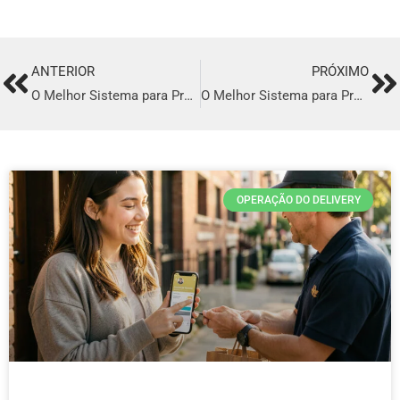
ANTERIOR
PRÓXIMO
Prev
Ne
O Melhor Sistema para Profissionalizar o seu Delivery em Votuporanga
O Melhor Sistema para Profissionalizar o seu Delivery em Senador Canedo
OPERAÇÃO DO DELIVERY