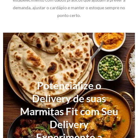
demanda, ajustar o cardápio e manter o estoque sempre no
ponto certo.
Potencialize o
Delivery de suas
Marmitas Fit com Seu
Delivery
Experimente a