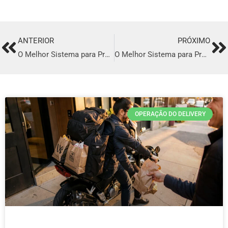
ANTERIOR
PRÓXIMO
Prev
Ne
O Melhor Sistema para Profissionalizar o seu Delivery em Patrocínio
O Melhor Sistema para Profissionalizar o seu Delivery em Paulínia
OPERAÇÃO DO DELIVERY