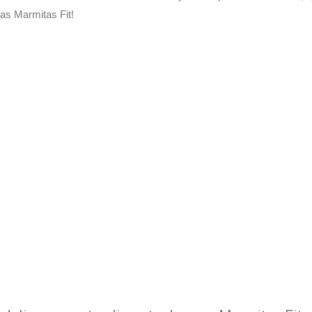
as Marmitas Fit!
elivery de suas Marmitas Fit
xperimente a Melhor Soluçã