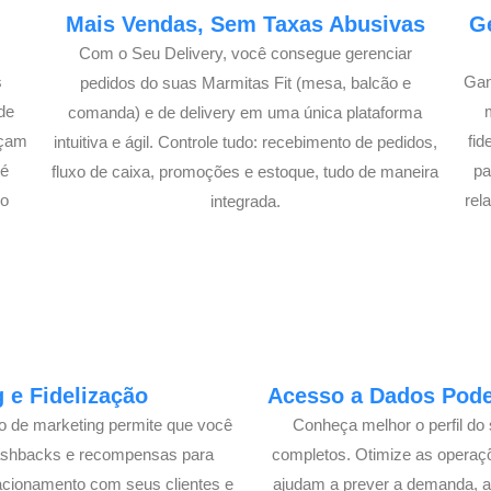
e
Mais Vendas, Sem Taxas Abusivas
G
Com o Seu Delivery, você consegue gerenciar
s
Gan
pedidos do suas Marmitas Fit (mesa, balcão e
de
comanda) e de delivery em uma única plataforma
açam
fi
intuitiva e ágil. Controle tudo: recebimento de pedidos,
té
pa
fluxo de caixa, promoções e estoque, tudo de maneira
lo
rel
integrada.
 e Fidelização
Acesso a Dados Poder
lo de marketing permite que você
Conheça melhor o perfil do 
cashbacks e recompensas para
completos. Otimize as operaç
acionamento com seus clientes e
ajudam a prever a demanda, a