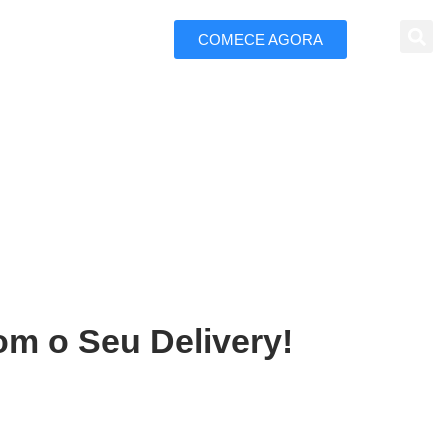
COMECE AGORA
 Marketing
y em Ribeira do Pombal
om o Seu Delivery!