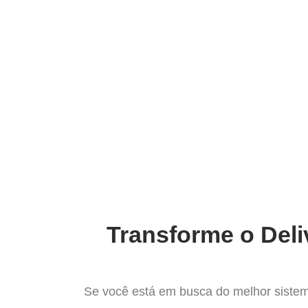
Ir
para
Operação do Deli
o
conteúdo
O Melhor Sistema para
Transforme o Deli
Se você está em busca do melhor sistem