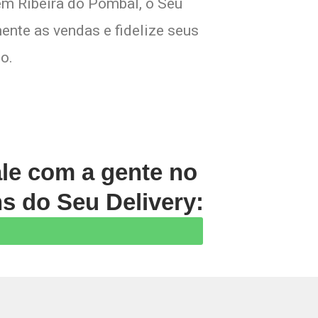
em Ribeira do Pombal, o Seu
ente as vendas e fidelize seus
o.
ale com a gente no
s do Seu Delivery:
Prev
Next