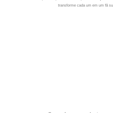
transforme cada um em um fã su
Potencialize o D
E