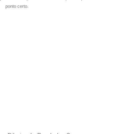
ponto certo.
 com Seu Delivery
o!