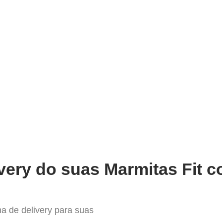
very
Gestão do negócio
Melhoria contínua
Vendas e
 Profissionalizar o seu Deliver
very do suas Marmitas Fit c
a de delivery para suas