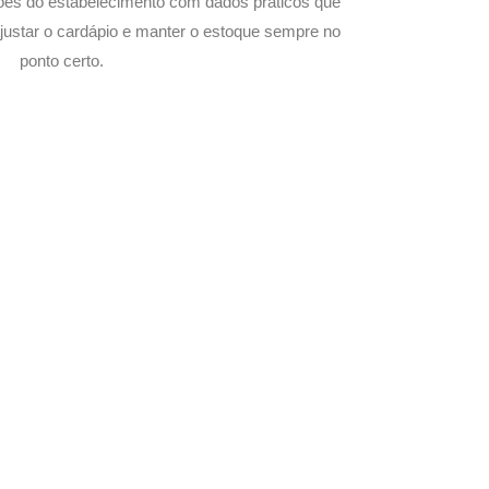
ões do estabelecimento com dados práticos que
justar o cardápio e manter o estoque sempre no
ponto certo.
 com Seu Delivery
o!