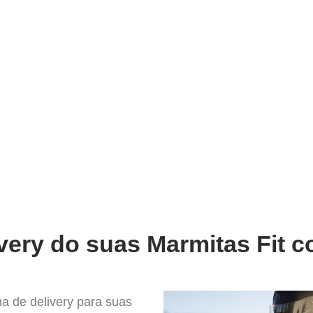
very
Gestão do negócio
Melhoria contínua
Vendas e
 para Profissionalizar o seu Deli
very do suas Marmitas Fit c
a de delivery para suas