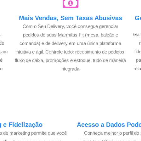
e
Mais Vendas, Sem Taxas Abusivas
G
Com o Seu Delivery, você consegue gerenciar
s
Gan
pedidos do suas Marmitas Fit (mesa, balcão e
de
comanda) e de delivery em uma única plataforma
açam
fi
intuitiva e ágil. Controle tudo: recebimento de pedidos,
té
pa
fluxo de caixa, promoções e estoque, tudo de maneira
lo
rel
integrada.
 e Fidelização
Acesso a Dados Poder
lo de marketing permite que você
Conheça melhor o perfil do 