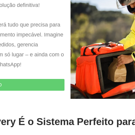
olução definitiva!
erá tudo que precisa para
imento impecável. Imagine
edidos, gerencia
um só lugar – e ainda com o
WhatsApp!
O
ery É o Sistema Perfeito par