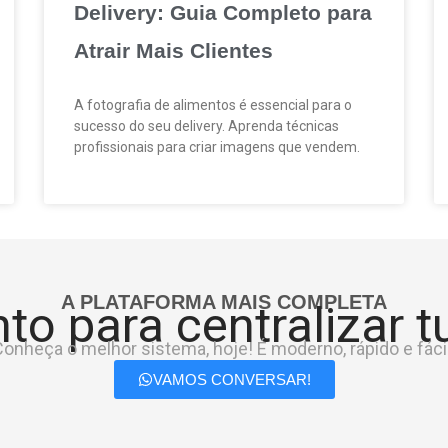
Delivery: Guia Completo para
Atrair Mais Clientes
A fotografia de alimentos é essencial para o
sucesso do seu delivery. Aprenda técnicas
profissionais para criar imagens que vendem.
A PLATAFORMA MAIS COMPLETA
to para centralizar 
onheça o melhor sistema, hoje! É moderno, rápido e fácil
VAMOS CONVERSAR!