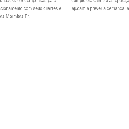
cashbacks e recompensas para
completos. Otimize as operaç
acionamento com seus clientes e
ajudam a prever a demanda, a
as Marmitas Fit!
elivery de suas Marmitas Fit
xperimente a Melhor Soluçã