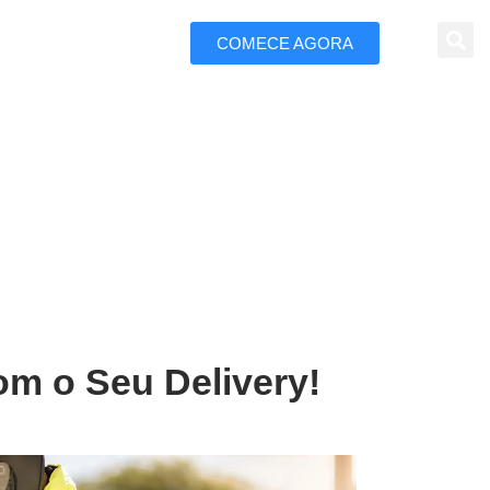
COMECE AGORA
 Marketing
very em Petrolina
om o Seu Delivery!