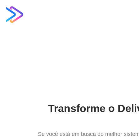
Ir
para
Operação do Deli
o
conteúdo
O Melhor Sistema
Transforme o Deli
Se você está em busca do melhor sistem