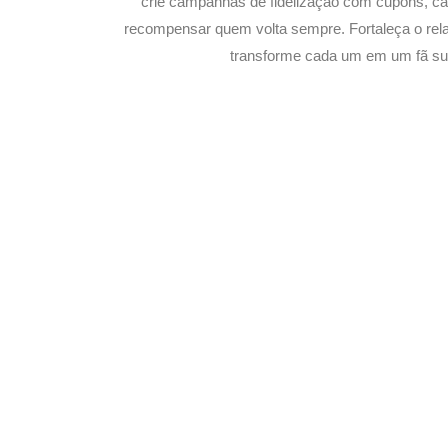
crie campanhas de fidelização com cupons, 
recompensar quem volta sempre. Fortaleça o rel
transforme cada um em um fã su
Potencialize o D
E