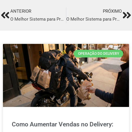
ANTERIOR
PRÓXIMO
Prev
Ne
O Melhor Sistema para Profissionalizar o seu Delivery em Tobias Barreto
O Melhor Sistema para Profissionalizar o seu Delivery em Vigia
OPERAÇÃO DO DELIVERY
Como Aumentar Vendas no Delivery: