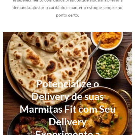
demanda, ajustar o cardápio e manter o estoque sempre no
ponto certo.
Potencialize o
Delivery de suas
Marmitas Fit com Seu
Delivery
Experimente a