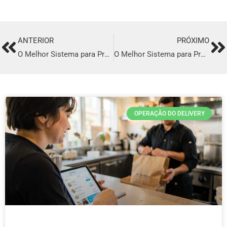
ANTERIOR
PRÓXIMO
Prev
Ne
O Melhor Sistema para Profissionalizar o seu Delivery em Canoas
O Melhor Sistema para Profissionalizar o seu Delivery em Franca
OPERAÇÃO DO DELIVERY