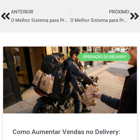
ANTERIOR
PRÓXIMO
Prev
Ne
O Melhor Sistema para Profissionalizar o seu Delivery em Macaé
O Melhor Sistema para Profissionalizar o seu Delivery em Parnamirim
OPERAÇÃO DO DELIVERY
Como Aumentar Vendas no Delivery: