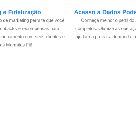
 e Fidelização
Acesso a Dados Poder
lo de marketing permite que você
Conheça melhor o perfil do 
cashbacks e recompensas para
completos. Otimize as operaç
acionamento com seus clientes e
ajudam a prever a demanda, a
as Marmitas Fit!
elivery de suas Marmitas Fit
xperimente a Melhor Soluçã