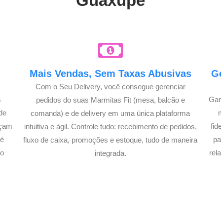
Guaxupé
e
Mais Vendas, Sem Taxas Abusivas
G
Com o Seu Delivery, você consegue gerenciar
s
Gan
pedidos do suas Marmitas Fit (mesa, balcão e
de
comanda) e de delivery em uma única plataforma
açam
fi
intuitiva e ágil. Controle tudo: recebimento de pedidos,
té
pa
fluxo de caixa, promoções e estoque, tudo de maneira
lo
rel
integrada.