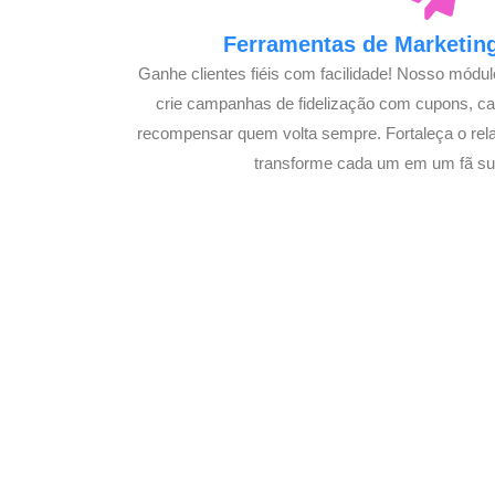
Ferramentas de Marketing
Ganhe clientes fiéis com facilidade! Nosso módu
crie campanhas de fidelização com cupons, 
recompensar quem volta sempre. Fortaleça o rel
transforme cada um em um fã su
Potencialize o D
E