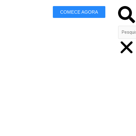
Search
COMECE AGORA
 Marketing
livery em Guaxupé