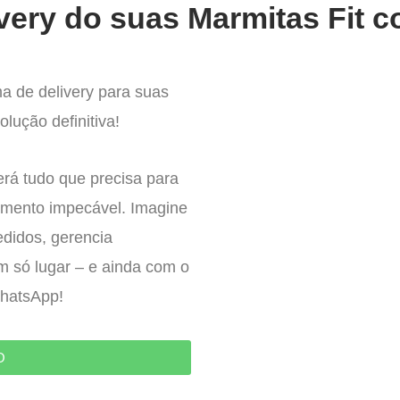
very do suas Marmitas Fit c
a de delivery para suas
lução definitiva!
erá tudo que precisa para
imento impecável. Imagine
edidos, gerencia
um só lugar – e ainda com o
WhatsApp!
O