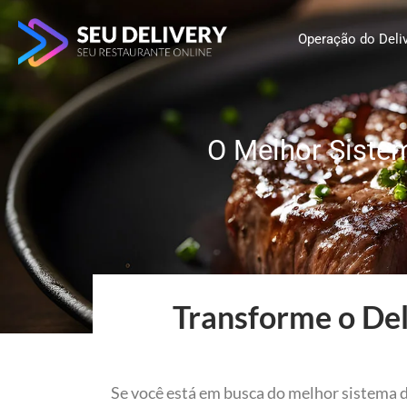
Ir
para
Operação do Deli
o
conteúdo
O Melhor Sistem
Transforme o Del
Se você está em busca do melhor sistema d