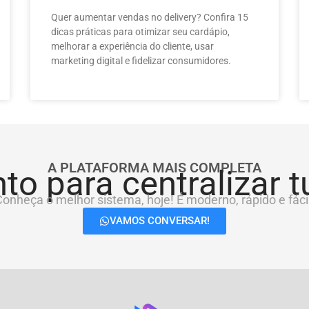
Quer aumentar vendas no delivery? Confira 15
dicas práticas para otimizar seu cardápio,
melhorar a experiência do cliente, usar
marketing digital e fidelizar consumidores.
A PLATAFORMA MAIS COMPLETA
to para centralizar 
onheça o melhor sistema, hoje! É moderno, rápido e fácil
VAMOS CONVERSAR!