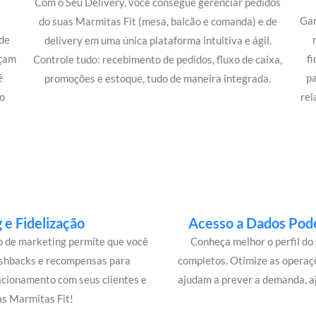
Com o Seu Delivery, você consegue gerenciar pedidos
s
Gan
do suas Marmitas Fit (mesa, balcão e comanda) e de
de
delivery em uma única plataforma intuitiva e ágil.
açam
f
Controle tudo: recebimento de pedidos, fluxo de caixa,
é
p
promoções e estoque, tudo de maneira integrada.
o
rel
e Fidelização
Acesso a Dados Pode
lo de marketing permite que você
Conheça melhor o perfil do 
ashbacks e recompensas para
completos. Otimize as operaç
acionamento com seus clientes e
ajudam a prever a demanda, a
s Marmitas Fit!