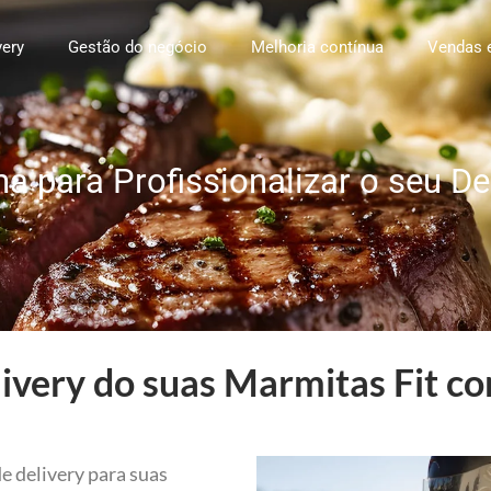
very
Gestão do negócio
Melhoria contínua
Vendas 
a para Profissionalizar o seu De
ivery do suas Marmitas Fit co
e delivery para suas