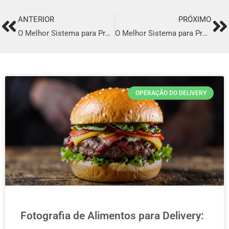
ANTERIOR
PRÓXIMO
Prev
Ne
O Melhor Sistema para Profissionalizar o seu Delivery em Brasília
O Melhor Sistema para Profissionalizar o seu Delivery em Belo Horizonte
OPERAÇÃO DO DELIVERY
Fotografia de Alimentos para Delivery: