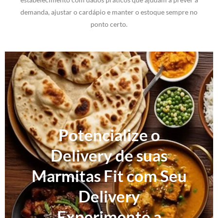
demanda, ajustar o cardápio e manter o estoque sempre no
ponto certo.
Potencialize o
Delivery de suas
Marmitas Fit com Seu
Delivery
Experimente a