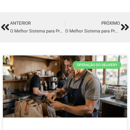
ANTERIOR
PRÓXIMO
Prev
Ne
O Melhor Sistema para Profissionalizar o seu Delivery em Arapiraca
O Melhor Sistema para Profissionalizar o seu Delivery em Colombo
OPERAÇÃO DO DELIVERY