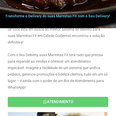
Transforme o Delivery do suas Marmitas Fit com o Seu Delivery!
Se você está em busca do melhor sistema de delivery para
suas Marmitas Fit em Cidade Ocidental, encontrou a solução
definitiva!
Com o Seu Delivery, suas Marmitas Fit terá tudo que precisa
para expandir as vendas e oferecer um atendimento
impecável. Imagine a facilidade de um sistema que unifica
pedidos, gerencia promoções e fideliza clientes, tudo em um só
lugar – e ainda com o poder de um Bot de Atendimento para
WhatsApp!
ATENDIMENTO