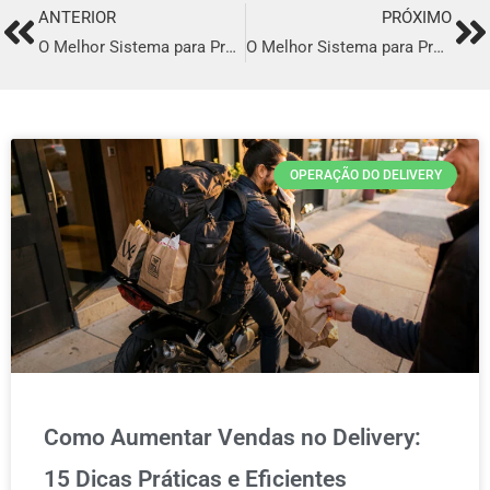
ANTERIOR
PRÓXIMO
Prev
Ne
O Melhor Sistema para Profissionalizar o seu Delivery em Santana do Araguaia
O Melhor Sistema para Profissionalizar o seu Delivery em Tauá
OPERAÇÃO DO DELIVERY
Como Aumentar Vendas no Delivery:
15 Dicas Práticas e Eficientes