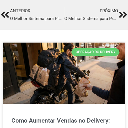
ANTERIOR
PRÓXIMO
Prev
Ne
O Melhor Sistema para Profissionalizar o seu Delivery em São Bento do Sul
O Melhor Sistema para Profissionalizar o seu Delivery em Senhor do Bonfim
OPERAÇÃO DO DELIVERY
Como Aumentar Vendas no Delivery: