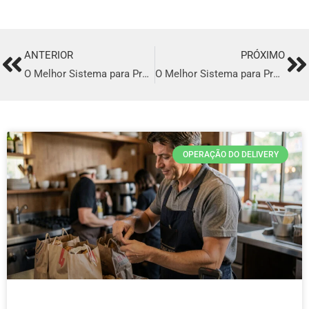
ANTERIOR
PRÓXIMO
Prev
Ne
O Melhor Sistema para Profissionalizar o seu Delivery em Belford Roxo
O Melhor Sistema para Profissionalizar o seu Delivery em São João de Meriti
OPERAÇÃO DO DELIVERY