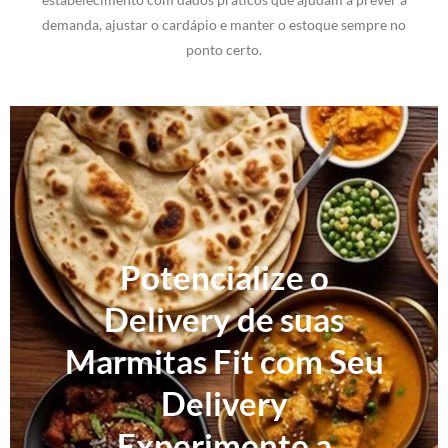
demanda, ajustar o cardápio e manter o estoque sempre no
ponto certo.
Potencialize o
Delivery de suas
Marmitas Fit com Seu
Delivery
Experimente a