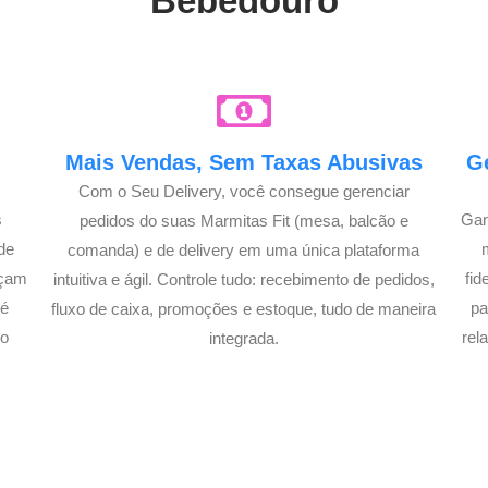
Bebedouro
e
Mais Vendas, Sem Taxas Abusivas
G
Com o Seu Delivery, você consegue gerenciar
s
Gan
pedidos do suas Marmitas Fit (mesa, balcão e
de
comanda) e de delivery em uma única plataforma
açam
fi
intuitiva e ágil. Controle tudo: recebimento de pedidos,
té
pa
fluxo de caixa, promoções e estoque, tudo de maneira
lo
rel
integrada.