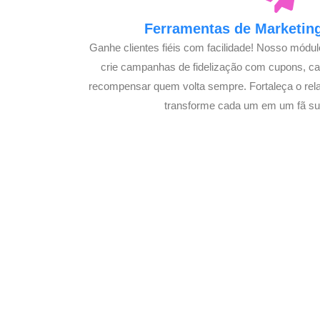
Ferramentas de Marketing
Ganhe clientes fiéis com facilidade! Nosso módu
crie campanhas de fidelização com cupons, 
recompensar quem volta sempre. Fortaleça o rel
transforme cada um em um fã su
Potencialize o D
E