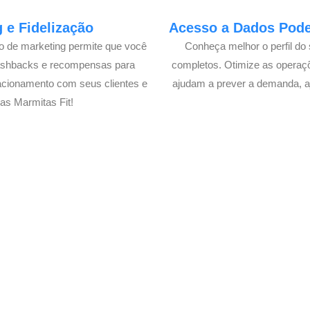
 e Fidelização
Acesso a Dados Poder
lo de marketing permite que você
Conheça melhor o perfil do 
cashbacks e recompensas para
completos. Otimize as operaç
acionamento com seus clientes e
ajudam a prever a demanda, a
as Marmitas Fit!
elivery de suas Marmitas Fit
xperimente a Melhor Soluçã