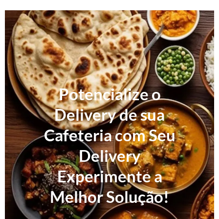
Potencialize o
Delivery de sua
Cafeteria com Seu
Delivery
Experimente a
Melhor Solução!