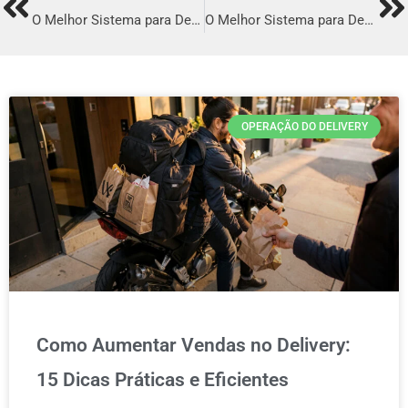
Prev
Ne
O Melhor Sistema para Delivery em Santa Isabel
O Melhor Sistema para Delivery em Sapé
OPERAÇÃO DO DELIVERY
Como Aumentar Vendas no Delivery:
15 Dicas Práticas e Eficientes