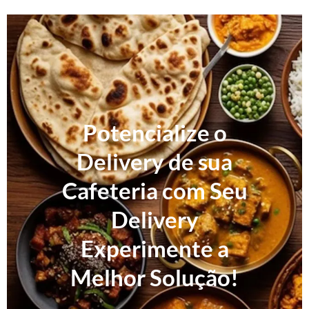
Potencialize o
Delivery de sua
Cafeteria com Seu
Delivery
Experimente a
Melhor Solução!