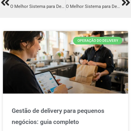
Prev
Ne
O Melhor Sistema para Delivery em Paço do Lumiar
O Melhor Sistema para Delivery em Trindade
OPERAÇÃO DO DELIVERY
Gestão de delivery para pequenos
negócios: guia completo