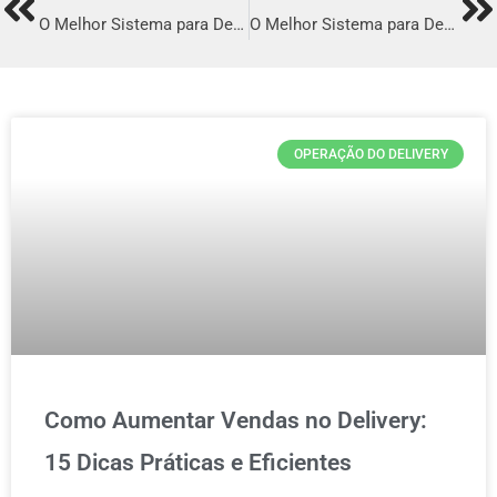
Prev
Ne
O Melhor Sistema para Delivery em Unaí
O Melhor Sistema para Delivery em Araripina
OPERAÇÃO DO DELIVERY
Como Aumentar Vendas no Delivery:
15 Dicas Práticas e Eficientes