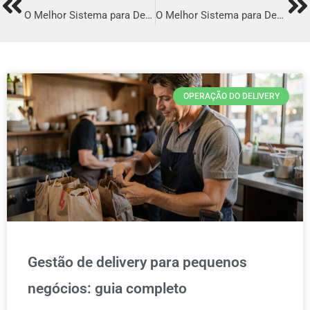
Prev
Ne
O Melhor Sistema para Delivery em Taquaritinga
O Melhor Sistema para Delivery em São Francisco
OPERAÇÃO DO DELIVERY
Gestão de delivery para pequenos
negócios: guia completo