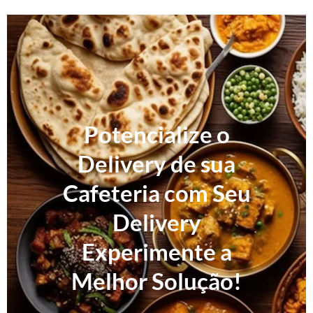
Potencialize o
Delivery de sua
Cafeteria com Seu
Delivery
Experimente a
Melhor Solução!