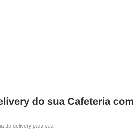
very
Gestão do negócio
Melhoria contínua
Vendas e
r Sistema para Delivery em Trê
livery do sua Cafeteria com
a de delivery para sua