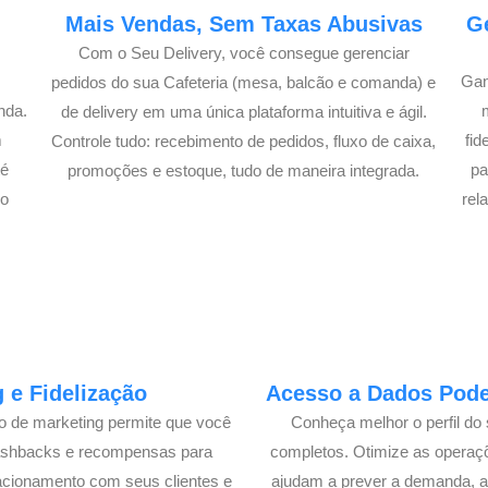
e
Mais Vendas, Sem Taxas Abusivas
G
Com o Seu Delivery, você consegue gerenciar
Gan
pedidos do sua Cafeteria (mesa, balcão e comanda) e
nda.
de delivery em uma única plataforma intuitiva e ágil.
m
fi
Controle tudo: recebimento de pedidos, fluxo de caixa,
té
pa
promoções e estoque, tudo de maneira integrada.
lo
rel
 e Fidelização
Acesso a Dados Poder
lo de marketing permite que você
Conheça melhor o perfil do 
cashbacks e recompensas para
completos. Otimize as operaç
acionamento com seus clientes e
ajudam a prever a demanda, a