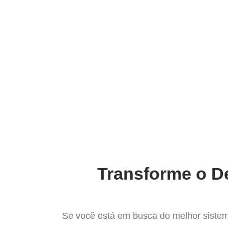
Ir
para
Operação do Deli
o
conteúdo
O Melho
Transforme o De
Se você está em busca do melhor sistem