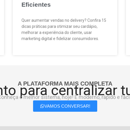
Eficientes
Quer aumentar vendas no delivery? Confira 15
dicas práticas para otimizar seu cardápio,
melhorar a experiência do cliente, usar
marketing digital e fidelizar consumidores.
A PLATAFORMA MAIS COMPLETA
to para centralizar 
onheça o melhor sistema, hoje! É moderno, rápido e fácil
VAMOS CONVERSAR!