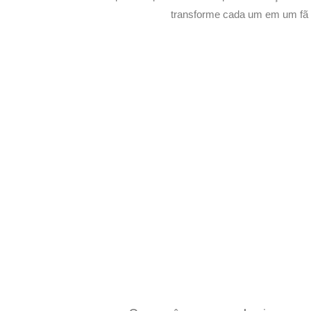
transforme cada um em um fã s
Potencialize o
E