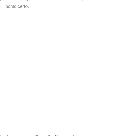
ponto certo.
om Seu Delivery
o!