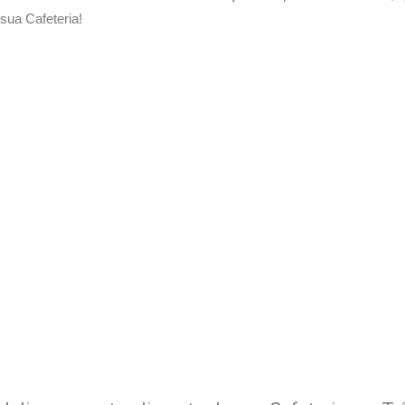
ua Cafeteria!
 Delivery de sua Cafeteria c
xperimente a Melhor Soluçã