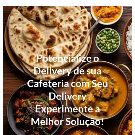
Potencialize o
Delivery de sua
Cafeteria com Seu
Delivery
Experimente a
Melhor Solução!