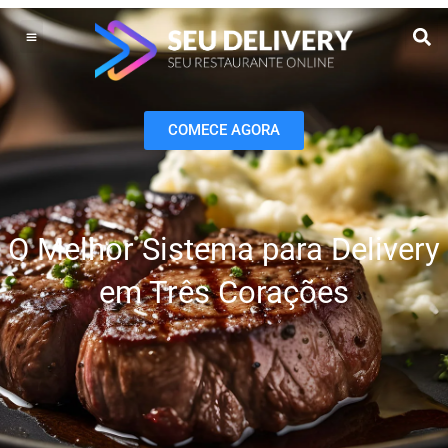
Ir
para
o
Operação do Delivery
Gestão do negócio
Melhoria contínua
Vendas e Marketing
conteúdo
COMECE AGORA
O Melhor Sistema para Delivery
em Três Corações