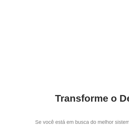
Ir
para
Operação do Deli
o
conteúdo
O Melhor S
Transforme o De
Se você está em busca do melhor sistem