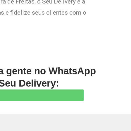
a de Freitas, o Seu Delivery é a
s e fidelize seus clientes com o
 a gente no WhatsApp
Seu Delivery:
Prev
Next