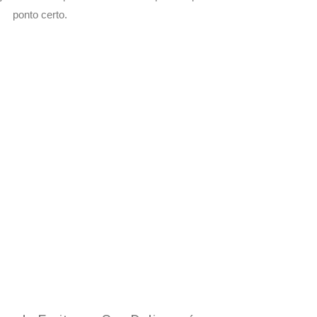
ponto certo.
om Seu Delivery
o!