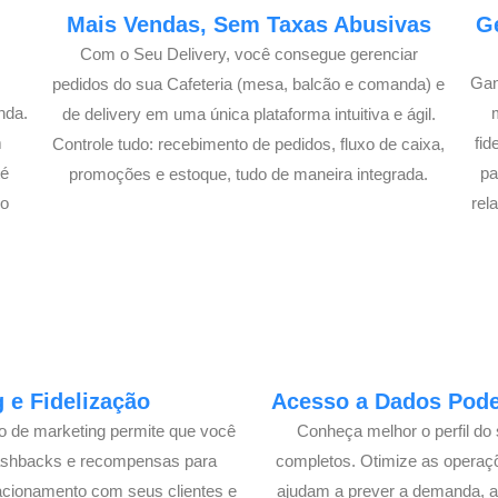
e
Mais Vendas, Sem Taxas Abusivas
G
Com o Seu Delivery, você consegue gerenciar
Gan
pedidos do sua Cafeteria (mesa, balcão e comanda) e
nda.
de delivery em uma única plataforma intuitiva e ágil.
m
fi
Controle tudo: recebimento de pedidos, fluxo de caixa,
té
pa
promoções e estoque, tudo de maneira integrada.
lo
rel
 e Fidelização
Acesso a Dados Poder
lo de marketing permite que você
Conheça melhor o perfil do 
cashbacks e recompensas para
completos. Otimize as operaç
acionamento com seus clientes e
ajudam a prever a demanda, a