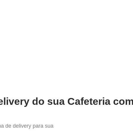
very
Gestão do negócio
Melhoria contínua
Vendas e
istema para Delivery em Teixeira
livery do sua Cafeteria com
a de delivery para sua