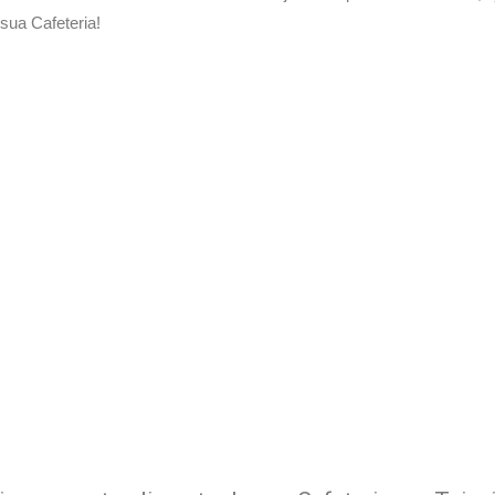
ua Cafeteria!
 Delivery de sua Cafeteria c
xperimente a Melhor Soluçã