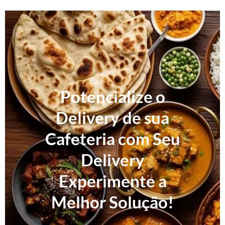
Potencialize o
Delivery de sua
Cafeteria com Seu
Delivery
Experimente a
Melhor Solução!