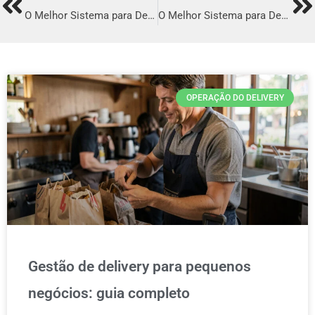
Prev
Ne
O Melhor Sistema para Delivery em Cruzeiro do Sul
O Melhor Sistema para Delivery em Pinheiro
OPERAÇÃO DO DELIVERY
Gestão de delivery para pequenos
negócios: guia completo