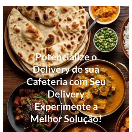
Potencialize o
Delivery de sua
Cafeteria com Seu
Delivery
Experimente a
Melhor Solução!