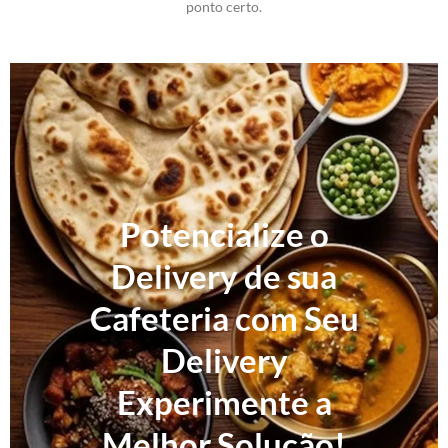
ponto certo.
Potencialize o
Delivery de sua
Cafeteria com Seu
Delivery
Experimente a
Melhor Solução!