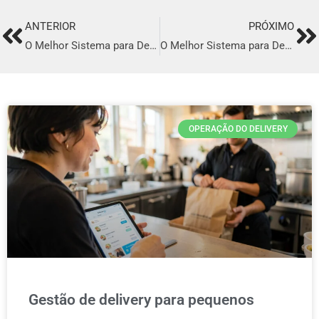
ANTERIOR
PRÓXIMO
Prev
Ne
O Melhor Sistema para Delivery em Taquara
O Melhor Sistema para Delivery em Cachoeiras de Macacu
OPERAÇÃO DO DELIVERY
Gestão de delivery para pequenos