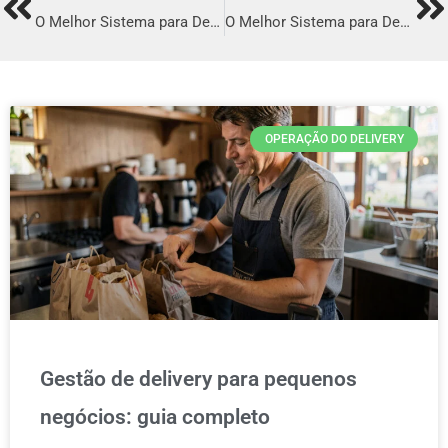
Prev
Ne
O Melhor Sistema para Delivery em Ijuí
O Melhor Sistema para Delivery em Guanambi
OPERAÇÃO DO DELIVERY
Gestão de delivery para pequenos
negócios: guia completo