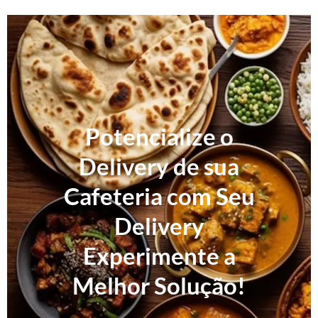
Potencialize o
Delivery de sua
Cafeteria com Seu
Delivery
Experimente a
Melhor Solução!