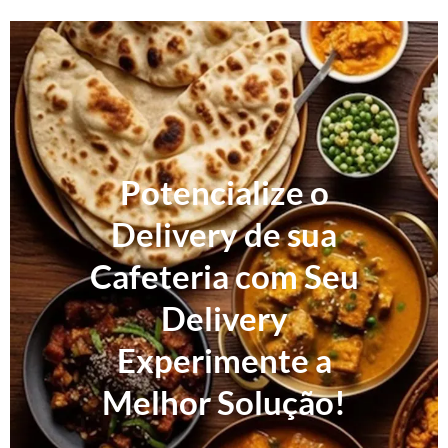
Potencialize o
Delivery de sua
Cafeteria com Seu
Delivery
Experimente a
Melhor Solução!