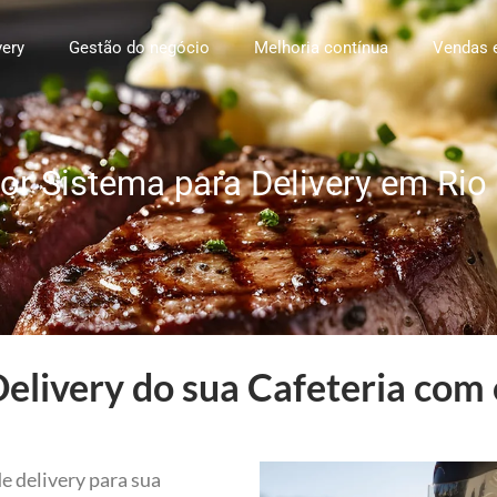
very
Gestão do negócio
Melhoria contínua
Vendas 
or Sistema para Delivery em Rio
elivery do sua Cafeteria com 
e delivery para sua