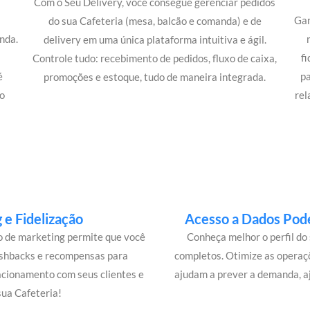
Com o Seu Delivery, você consegue gerenciar pedidos
Gan
do sua Cafeteria (mesa, balcão e comanda) e de
nda.
delivery em uma única plataforma intuitiva e ágil.
m
f
Controle tudo: recebimento de pedidos, fluxo de caixa,
é
p
promoções e estoque, tudo de maneira integrada.
o
rel
e Fidelização
Acesso a Dados Pode
lo de marketing permite que você
Conheça melhor o perfil do 
ashbacks e recompensas para
completos. Otimize as operaç
acionamento com seus clientes e
ajudam a prever a demanda, a
ua Cafeteria!