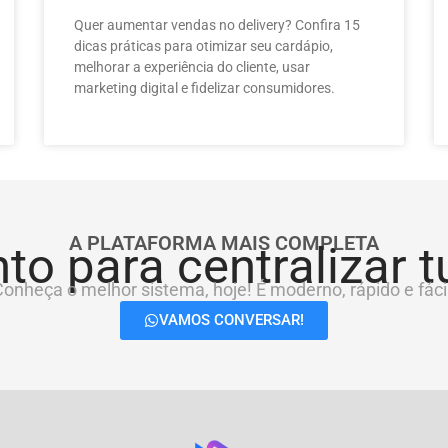
Quer aumentar vendas no delivery? Confira 15
dicas práticas para otimizar seu cardápio,
melhorar a experiência do cliente, usar
marketing digital e fidelizar consumidores.
A PLATAFORMA MAIS COMPLETA
to para centralizar 
onheça o melhor sistema, hoje! É moderno, rápido e fácil
VAMOS CONVERSAR!